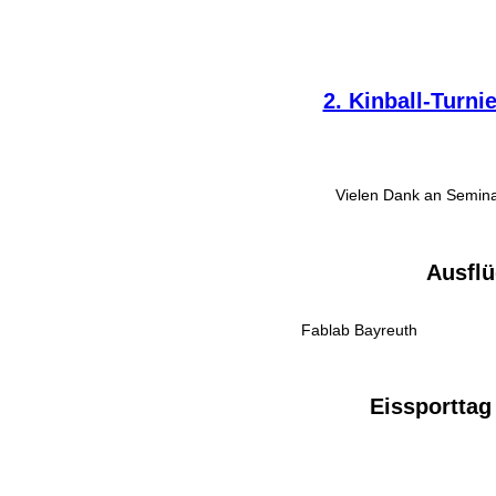
2. Kinball-Turn
Vielen Dank an Semina
Ausflü
Fablab Bayreuth
Eissporttag