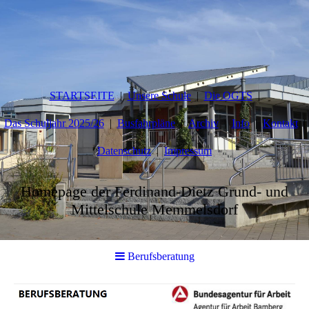
STARTSEITE
Unsere Schule
Die OGTS
Das Schuljahr 2025/26
Busfahrpläne
Archiv
Info
Kontakt
Datenschutz
Impressum
Homepage der Ferdinand-Dietz Grund- und
Mittelschule Memmelsdorf
Berufsberatung