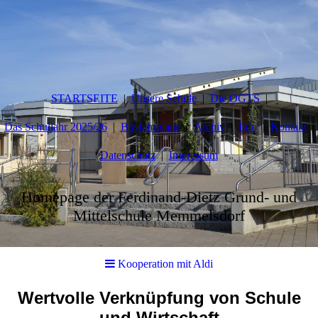
STARTSEITE
Unsere Schule
Die OGTS
Das Schuljahr 2025/26
Busfahrpläne
Archiv
Info
Kontakt
Datenschutz
Impressum
Homepage der Ferdinand-Dietz Grund- und
Mittelschule Memmelsdorf
Kooperation mit Aldi
Wertvolle Verknüpfung von Schule
und Wirtschaft