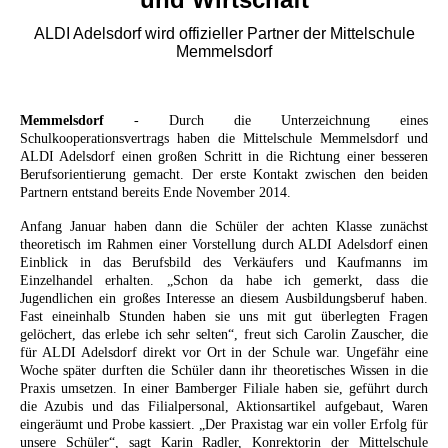
ALDI Adelsdorf wird offizieller Partner der Mittelschule
Memmelsdorf
Memmelsdorf
- Durch die Unterzeichnung eines
Schulkooperationsvertrags haben die Mittelschule Memmelsdorf und
ALDI Adelsdorf einen großen Schritt in die Richtung einer besseren
Berufsorientierung gemacht. Der erste Kontakt zwischen den beiden
Partnern entstand bereits Ende November 2014.
Anfang Januar haben dann die Schüler der achten Klasse zunächst
theoretisch im Rahmen einer Vorstellung durch ALDI Adelsdorf einen
Einblick in das Berufsbild des Verkäufers und Kaufmanns im
Einzelhandel erhalten. „Schon da habe ich gemerkt, dass die
Jugendlichen ein großes Interesse an diesem Ausbildungsberuf haben.
Fast eineinhalb Stunden haben sie uns mit gut überlegten Fragen
gelöchert, das erlebe ich sehr selten“, freut sich Carolin Zauscher, die
für ALDI Adelsdorf direkt vor Ort in der Schule war. Ungefähr eine
Woche später durften die Schüler dann ihr theoretisches Wissen in die
Praxis umsetzen. In einer Bamberger Filiale haben sie, geführt durch
die Azubis und das Filialpersonal, Aktionsartikel aufgebaut, Waren
eingeräumt und Probe kassiert. „Der Praxistag war ein voller Erfolg für
unsere Schüler“, sagt Karin Radler, Konrektorin der Mittelschule