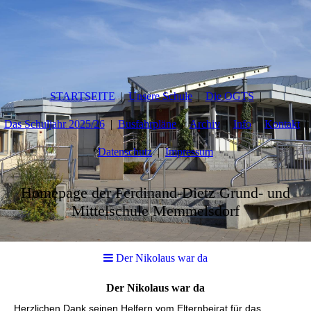
STARTSEITE
Unsere Schule
Die OGTS
Das Schuljahr 2025/26
Busfahrpläne
Archiv
Info
Kontakt
Datenschutz
Impressum
Homepage der Ferdinand-Dietz Grund- und
Mittelschule Memmelsdorf
Der Nikolaus war da
Der Nikolaus war da
Herzlichen Dank seinen Helfern vom Elternbeirat für das